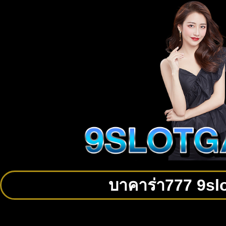
บาคาร่า777 9slo