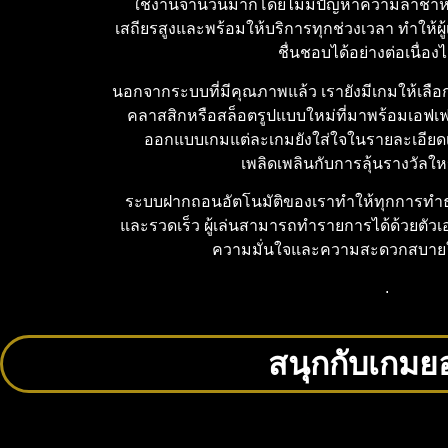
ใช้งานจำนวนมากโดยไม่มีปัญหาความล่าช้าห
เสถียรสูงและพร้อมให้บริการทุกช่วงเวลา ทำให้ผู
ชื่นชอบได้อย่างต่อเนื่อง
นอกจากระบบที่มีคุณภาพแล้ว เรายังมีเกมให้เลื
คลาสสิกหรือสล็อตรูปแบบใหม่ที่มาพร้อมเอฟเฟ
ออกแบบเกมแต่ละเกมยังใส่ใจในรายละเอียดเพื่อใ
เพลิดเพลินกับการลุ้นรางวัล
ระบบฝากถอนอัตโนมัติของเราทำให้ทุกการทำธุร
และรวดเร็ว ผู้เล่นสามารถทำรายการได้ด้วยตัวเอ
ความมั่นใจและความสะดวกสบายใ
.
สนุกกับเกมยอ