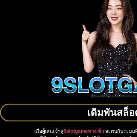
เดิมพันสล็
เมื่อผู้เล่นเข้าสู่
9slotgameทางเข้า
จะพบกับระบบที