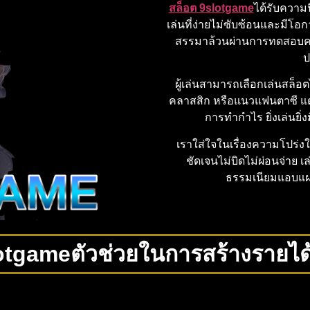
สล็อต 9slotgame
ได้รับความน
เล่นที่ง่ายไม่ซับซ้อนและมีโอก
สรรมาล้วนผ่านการทดสอบความ
ป
ผู้เล่นสามารถเลือกเล่นสล็
คลาสสิก หรือแนวแฟนตาซี แต่
การทำกำไร ยิ่งเล่นยิ่ง
เราใส่ใจในเรื่องความโปร่ง
ชัดเจนไม่บิดไม่ผ่อนจ่าย เ
ธรรมเนียมแอบแฝงเพ
tgameตัวช่วยในการสร้างรายได้ข