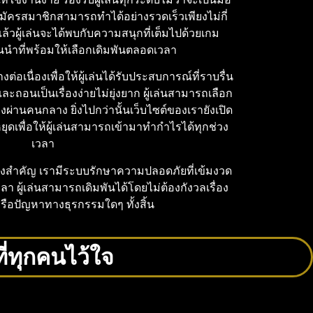
สมัครสมาชิกสามารถทำได้อย่างรวดเร็วเพียงไม่กี่
แล้วผู้เล่นจะได้พบกับความสนุกที่เต็มไปด้วยเกม
นำที่พร้อมให้เลือกเดิมพันตลอดเวลา
่อเนื่องเพื่อให้ผู้เล่นได้รับประสบการณ์ที่ราบรื่น
ถอนเป็นเรื่องง่ายไม่ยุ่งยาก ผู้เล่นสามารถเลือก
งผ่านคนกลาง ยิ่งไปกว่านั้นเว็บไซต์ของเรายังเปิด
หยุดเพื่อให้ผู้เล่นสามารถเข้ามาทำกำไรได้ทุกช่วง
เวลา
ิ่งสำคัญ เรามีระบบรักษาความปลอดภัยที่เข้มงวด
ผู้เล่นสามารถเดิมพันได้โดยไม่ต้องกังวลเรื่อง
หรือปัญหาทางธุรกรรมใดๆ ทั้งสิ้น
่ทุกคนไว้ใจ