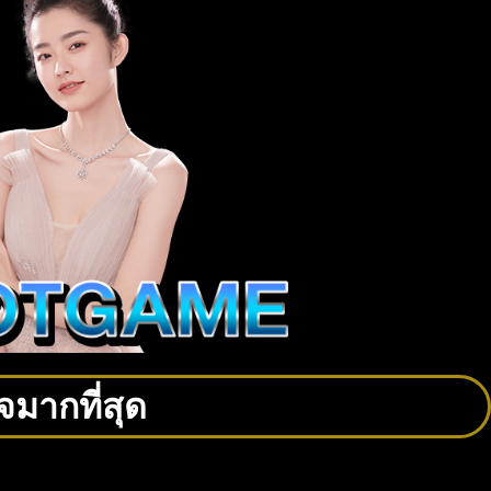
จมากที่สุด