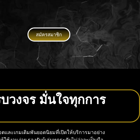
สมัครสมาชิก
บวงจร มั่นใจทุกการ
อตและเกมเดิมพันยอดนิยมที่เปิดให้บริการมาอย่าง
ช้งานง่าย รองรับผู้เล่นทุกระดับไม่ว่าจะเป็นมือ