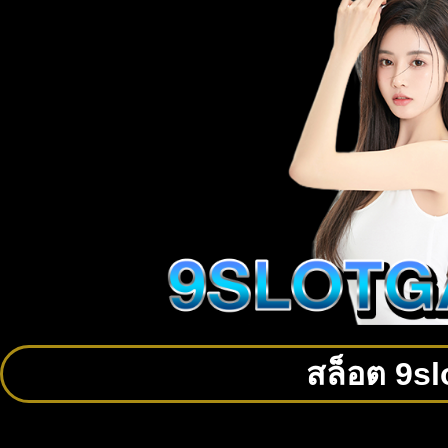
สล็อต 9sl