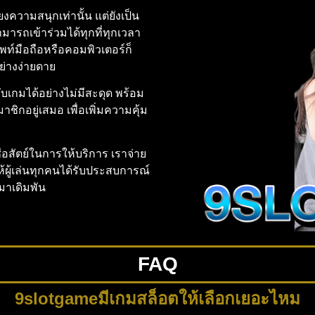
งความสนุกเท่านั้น แต่ยังเป็น
มารถเข้าร่วมได้ทุกที่ทุกเวลา
ศัพท์มือถือหรือคอมพิวเตอร์ก็
ย่างง่ายดาย
ับเกมได้อย่างไม่มีสะดุด พร้อม
ชิกอยู่เสมอ เพื่อเพิ่มความคุ้ม
่อสัตย์ในการให้บริการ เราจ่าย
ห้ผู้เล่นทุกคนได้รับประสบการณ์
้ามาเดิมพัน
FAQ
9slotgameมีเกมสล็อตให้เลือกเยอะไหม