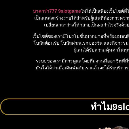
บาคาร่า777 9slotgame
ไม่ได้เป็นเพียงเว็บไซต์ที
เป็นแหล่งสร้างรายได้สำหรับผู้เล่นที่ต้องการค
เปลี่ยนเวลาว่างให้กลายเป็นผลกำไรจริงด้วย
เว็บไซต์ของเรามีโปรโมชั่นมากมายที่พร้อมมอบสิ
โบนัสต้อนรับ โบนัสฝากแรกของวัน และกิจกรรมพิเ
ผู้เล่นได้รับความคุ้มค่าในท
ระบบของเรามีการดูแลโดยทีมงานมืออาชีพที่มี
มั่นใจได้ว่าเมื่อเดิมพันกับเราแล้วจะได้รับบริก
ทำไม9slot