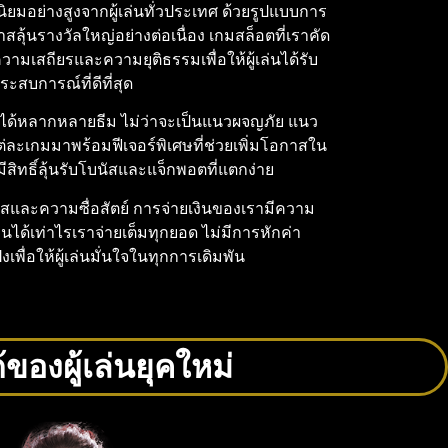
ิยมอย่างสูงจากผู้เล่นทั่วประเทศ ด้วยรูปแบบการ
าสลุ้นรางวัลใหญ่อย่างต่อเนื่อง เกมสล็อตที่เราคัด
เสถียรและความยุติธรรมเพื่อให้ผู้เล่นได้รับ
ระสบการณ์ที่ดีที่สุด
อตได้หลากหลายธีม ไม่ว่าจะเป็นแนวผจญภัย แนว
ละเกมมาพร้อมฟีเจอร์พิเศษที่ช่วยเพิ่มโอกาสใน
มีสิทธิ์ลุ้นรับโบนัสและแจ็กพอตที่แตกง่าย
ใสและความซื่อสัตย์ การจ่ายเงินของเรามีความ
ล่นได้เท่าไรเราจ่ายเต็มทุกยอด ไม่มีการหักค่า
ื่อให้ผู้เล่นมั่นใจในทุกการเดิมพัน
องผู้เล่นยุคใหม่