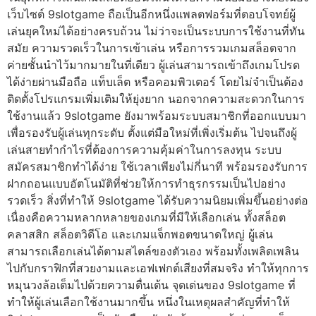
เว็บไซต์ 9slotgame ถือเป็นอีกหนึ่งแพลตฟอร์มที่ตอบโจทย์ผู้
เล่นยุคใหม่ได้อย่างครบถ้วน ไม่ว่าจะเป็นระบบการใช้งานที่ทัน
สมัย ความรวดเร็วในการเข้าเล่น หรือการรวมเกมสล็อตจาก
ค่ายชั้นนำไว้มากมายในที่เดียว ผู้เล่นสามารถเข้าถึงเกมโปรด
ได้ง่ายผ่านมือถือ แท็บเล็ต หรือคอมพิวเตอร์ โดยไม่จำเป็นต้อง
ติดตั้งโปรแกรมเพิ่มเติมให้ยุ่งยาก นอกจากความสะดวกในการ
ใช้งานแล้ว 9slotgame ยังมาพร้อมระบบสมาชิกที่ออกแบบมา
เพื่อรองรับผู้เล่นทุกระดับ ตั้งแต่มือใหม่ที่เพิ่งเริ่มต้น ไปจนถึงผู้
เล่นสายทำกำไรที่ต้องการความคุ้มค่าในการลงทุน ระบบ
สมัครสมาชิกทำได้ง่าย ใช้เวลาเพียงไม่กี่นาที พร้อมรองรับการ
ฝากถอนแบบอัตโนมัติที่ช่วยให้การทำธุรกรรมเป็นไปอย่าง
รวดเร็ว สิ่งที่ทำให้ 9slotgame ได้รับความนิยมเพิ่มขึ้นอย่างต่อ
เนื่องคือความหลากหลายของเกมที่มีให้เลือกเล่น ทั้งสล็อต
คลาสสิก สล็อตวิดีโอ และเกมแจ็กพอตขนาดใหญ่ ผู้เล่น
สามารถเลือกเล่นได้ตามสไตล์ของตัวเอง พร้อมทั้งเพลิดเพลิน
ไปกับกราฟิกที่สวยงามและเอฟเฟกต์เสียงที่สมจริง ทำให้ทุกการ
หมุนวงล้อเต็มไปด้วยความตื่นเต้น จุดเด่นของ 9slotgame ที่
ทำให้ผู้เล่นเลือกใช้งานมากขึ้น หนึ่งในเหตุผลสำคัญที่ทำให้